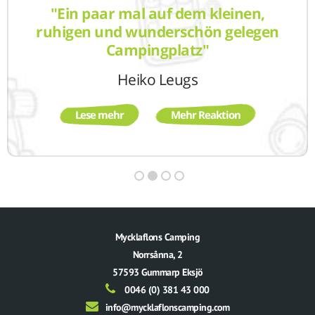
"Ein paar mal auf dem kleinen,
ruhigen und wunderschön gelegen
Campingplatz"
Heiko Leugs
Lese mehr
Mehr Reaktion
Mycklaflons Camping
Norrsånna, 2
57593 Gummarp Eksjö
0046 (0) 381 43 000
info@mycklaflonscamping.com