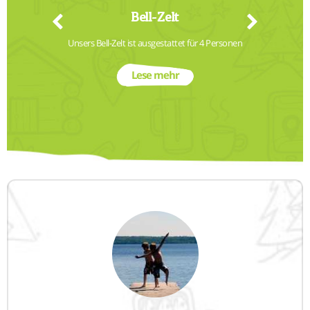
Bell-Zelt
dischen 
Unsers Bell-Zelt ist ausgestattet für 4 Personen
Schlafen 
strumpf.
Lese mehr