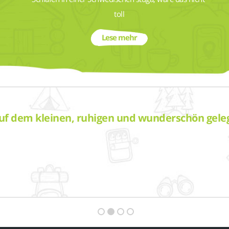
toll
Lese mehr
auf dem kleinen, ruhigen und wunderschön gele