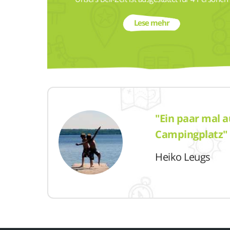
strumpf.
Lese mehr
"Ein paar mal 
Campingplatz"
Heiko Leugs