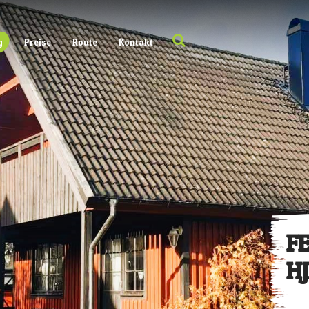
g
Preise
Route
Kontakt
F
H