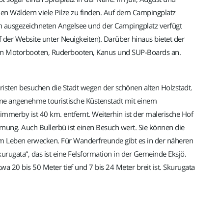
en Wäldern viele Pilze zu finden. Auf dem Campingplatz
nen ausgezeichneten Angelsee und der Campingplatz verfügt
 der Website unter Neuigkeiten). Darüber hinaus bietet der
on Motorbooten, Ruderbooten, Kanus und SUP-Boards an.
ouristen besuchen die Stadt wegen der schönen alten Holzstadt.
 eine angenehme touristische Küstenstadt mit einem
mmerby ist 40 km. entfernt. Weiterhin ist der malerische Hof
ernung. Auch Bullerbü ist einen Besuch wert. Sie können die
m Leben erwecken. Für Wanderfreunde gibt es in der näheren
rugata“, das ist eine Felsformation in der Gemeinde Eksjö.
a 20 bis 50 Meter tief und 7 bis 24 Meter breit ist. Skurugata