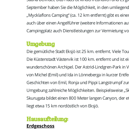
September haben Sie die Möglichkeit, in den umliegend
„Mycklaflons Camping“ (ca. 12 km entfernt) gibt es ei
auch über einen Angelführer (weitere Informationen auf
Campingplatz auch Dienstleistungen zur Vermietung v
Umgebung
Die gemütliche Stadt Eksjö ist 25 km. entfernt. Viele T
Die Küstenstadt Västervik ist 100 km. entfernt und ist
wunderschönen Archipel. Der Astrid-Lindgren-Park in Vi
von Michel (Emil) und Ida in Lönneberga in kurzer Entf
Geschichten von Emil, Ronja und Pippi Langstrumpf zu
Umgebung zahlreiche Möglichkeiten. Beispielsweise „Sku
Skurugata bildet einen 800 Meter langen Canyon, der etw
liegt etwa 15 km nordöstlich von Eksjö.
Hausaufteilung:
Erdgeschoss