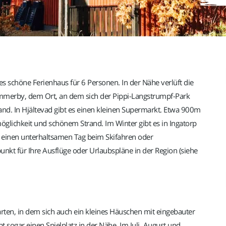
es schöne Ferienhaus für 6 Personen. In der Nähe verlüft die
immerby, dem Ort, an dem sich der Pippi-Langstrumpf-Park
and. In Hjältevad gibt es einen kleinen Supermarkt. Etwa 900m
öglichkeit und schönem Strand. Im Winter gibt es in Ingatorp
r einen unterhaltsamen Tag beim Skifahren oder
nkt für Ihre Ausflüge oder Urlaubspläne in der Region (siehe
rten, in dem sich auch ein kleines Häuschen mit eingebauter
t sogar einen Spielplatz in der Nähe. Im Juli, August und