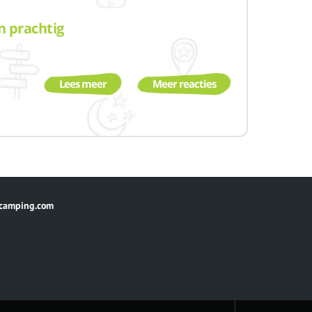
n prachtig
Lees meer
Meer reacties
camping.com