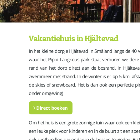
Vakantiehuis in Hjältevad
In het kleine dorpje Hjältevad in Småland langs de 40 
waar het Pippi Langkous park staat verhuren we deze
rand van het dorp direct aan de bosrand. In Hjälte
zwemmeer met strand. In de winter is er op 5 km. afsta
de skies of snowboard. Het is dan ook een perfecte ple
onder omgeving)
Direct boeken
Om het huis is een grote zonnige tuin waar ook een klein
een leuke plek voor kinderen en in de buurt zit een spe
ook cantharellen zijn er dan in de bossen te vinden. Bi