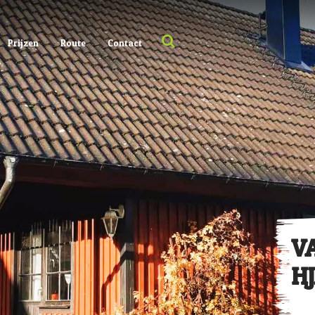
Prijzen
Route
Contact
V
H