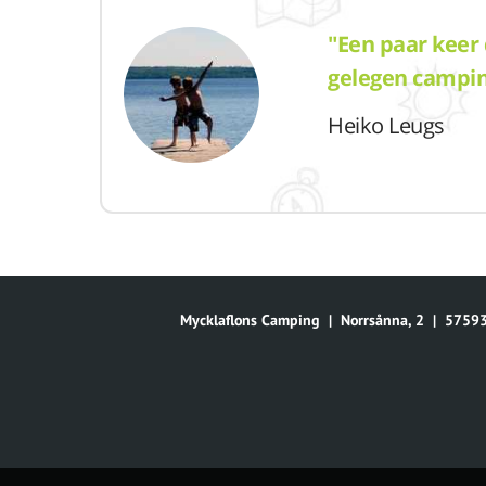
"Een paar keer 
gelegen campi
Heiko Leugs
Mycklaflons Camping
|
Norrsånna, 2
|
57593