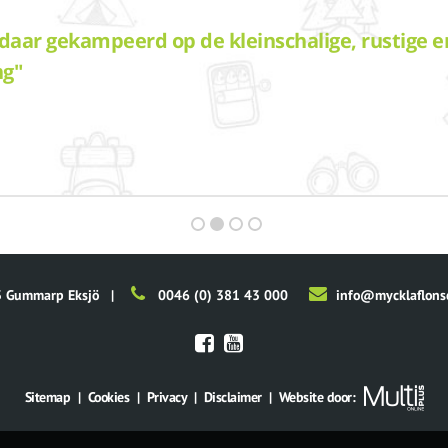
daar gekampeerd op de kleinschalige, rustige e
ng"
 Gummarp Eksjö
|
0046 (0) 381 43 000
info@mycklaflons
Sitemap
|
Cookies
|
Privacy
|
Disclaimer
|
Website door: