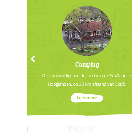
Camping
nen
De camping ligt aan de rand van de Smålandse 
Hooglanden, op 20 km afstand van Eksjö.
Lees meer