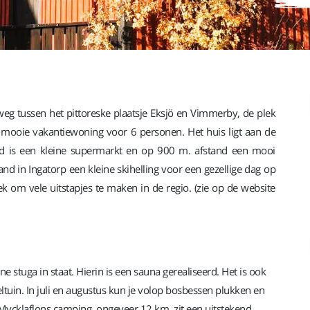
weg tussen het pittoreske plaatsje Eksjö en Vimmerby, de plek
 mooie vakantiewoning voor 6 personen. Het huis ligt aan de
vad is een kleine supermarkt en op 900 m. afstand een mooi
nd in Ingatorp een kleine skihelling voor een gezellige dag op
k om vele uitstapjes te maken in de regio. (zie op de website
e stuga in staat. Hierin is een sauna gerealiseerd. Het is ook
eltuin. In juli en augustus kun je volop bosbessen plukken en
j Mycklaflons camping, ongeveer 12 km. zit een uitstekend