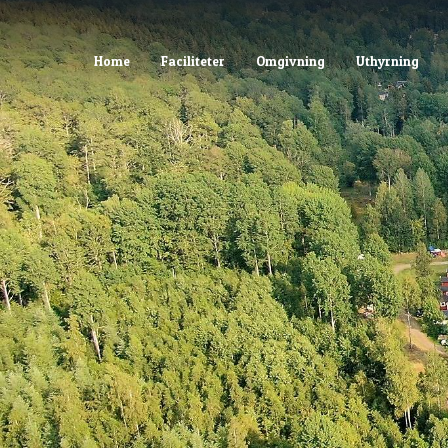
Home
Faciliteter
Omgivning
Uthyrning