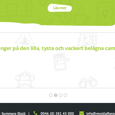
Läs mer
gånger på den lilla, tysta och vackert belägna ca
 Gummarp Eksjö
|
0046 (0) 381 43 000
info@mycklaflons