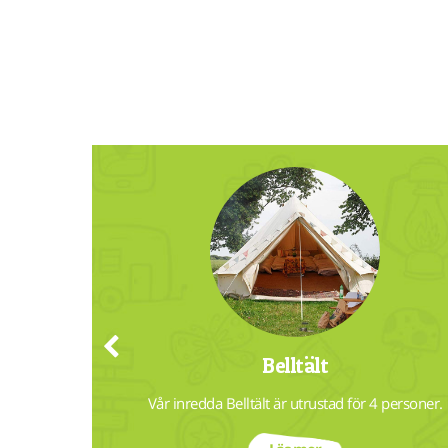
Belltält
 människor 
Vår inredda Belltält är utrustad för 4 personer.
0 km. från 