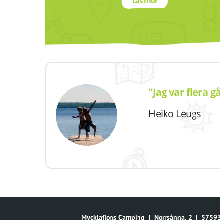
Läs mer
"Jag var flera 
Heiko Leugs
Mycklaflons Camping
|
Norrsånna, 2
|
57593