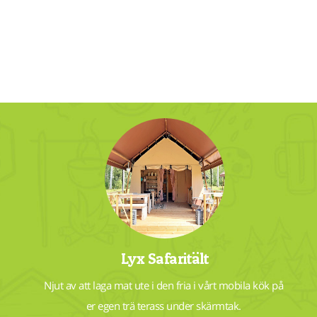
Lyx Safaritält
Njut av att laga mat ute i den fria i vårt mobila kök på 
er egen trä terass under skärmtak. 