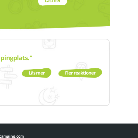
Läs mer
mpingplats."
Läs mer
Fler reaktioner
camping.com